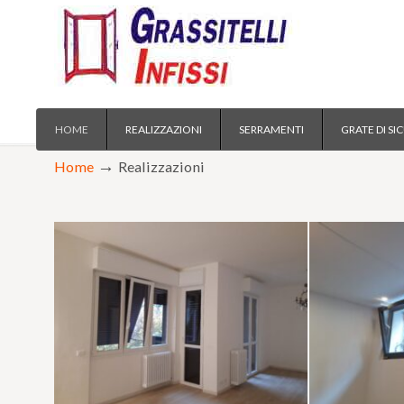
Vendita installazione serramenti Abbiategrasso e Corsico Rozzano
HOME
REALIZZAZIONI
SERRAMENTI
GRATE DI SI
→
Home
Realizzazioni