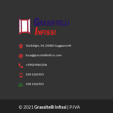
Via Belgio, 34, 20083 Gaggiano MI
luca@grassitelliinfissi.com
+39029081306
338 1362925
338 1362925
© 2021
Grassitelli Infissi
| P.IVA