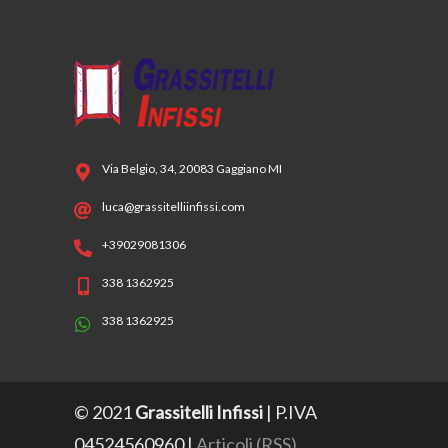
Via Belgio, 34, 20083 Gaggiano MI
luca@grassitelliinfissi.com
+39029081306
338 1362925
338 1362925
© 2021
Grassitelli Infissi
| P.IVA
04524560960 |
Articoli (RSS)