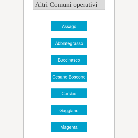
Altri Comuni operativi
Assago
Abbiategrasso
Buccinasco
Cesano Boscone
Corsico
Gaggiano
Magenta