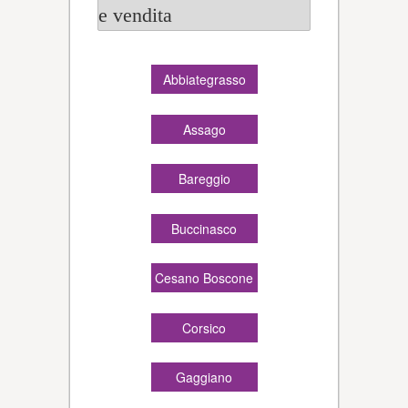
e vendita
Abbiategrasso
Assago
Bareggio
Buccinasco
Cesano Boscone
Corsico
Gaggiano