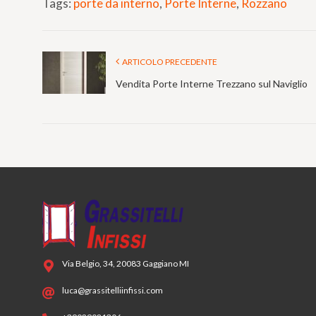
Tags:
porte da interno
,
Porte Interne
,
Rozzano
ARTICOLO PRECEDENTE
Vendita Porte Interne Trezzano sul Naviglio
Via Belgio, 34, 20083 Gaggiano MI
luca@grassitelliinfissi.com