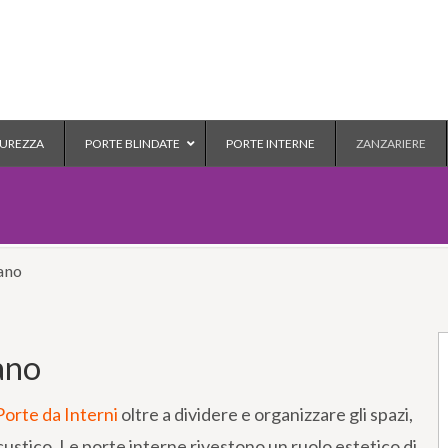
CUREZZA
PORTE BLINDATE
PORTE INTERNE
ZANZARIERE
ano
ano
Porte da Interni
oltre a dividere e organizzare gli spazi,
tico. Le porte interne rivestono un ruolo estetico di