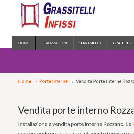
Vendita installazione serramenti Abbiategrasso e Corsico Rozzano
HOME
REALIZZAZIONI
SERRAMENTI
GRATE DI SI
→
→
Home
Porte Interne
Vendita Porte Interne Rozz
Vendita porte interno Rozz
Installazione e vendita porte interne Rozzano. Le
consentendo un adeguato isolamento termico e acus